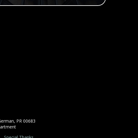
 German, PR 00683
partment
Special Thanks